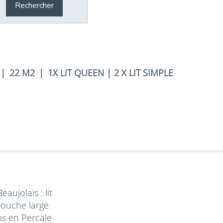
Rechercher
|
22 M2
|
1X LIT QUEEN
|
2 X LIT SIMPLE
aujolais : lit
 Douche large
ps en Percale