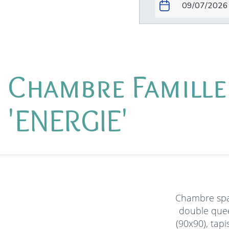
Chambre Famille
'ENERGIE'
Chambre spaci
double queen
(90x90), tap