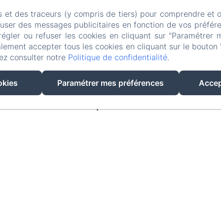
s et des traceurs (y compris de tiers) pour comprendre et 
chateau.grandmont.evasion@gmail.com
fuser des messages publicitaires en fonction de vos préfére
régler ou refuser les cookies en cliquant sur "Paramétrer 
Accueil
Le Château
Les chambres
Le Gîte
lement accepter tous les cookies en cliquant sur le bouton 
ez consulter notre
Politique de confidentialité
.
it-déjeuner
Les environs
Contact
Mentions l
okies
Paramétrer mes préférences
Accep
EN
FR
Créé par Amenitiz