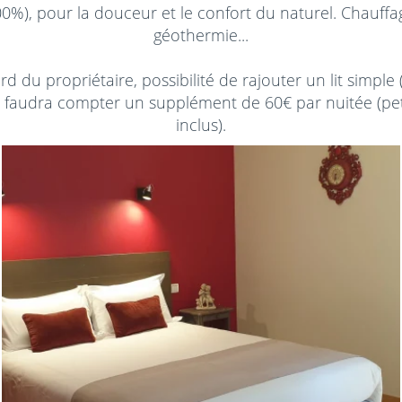
0%), pour la douceur et le confort du naturel. Chauffa
géothermie...
d du propriétaire, possibilité de rajouter un lit simple 
l faudra compter un supplément de 60€ par nuitée (pet
inclus).