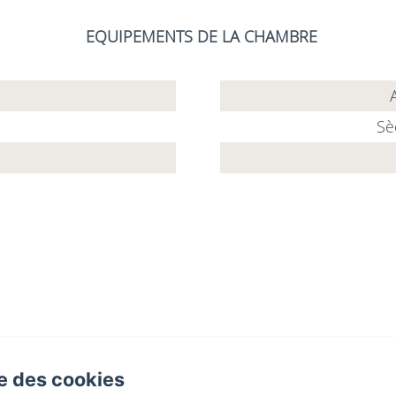
EQUIPEMENTS DE LA CHAMBRE
Sè
401 Impasse de Grammont, Blacé
se des cookies
Téléphone: 0618090184 / 0684404751